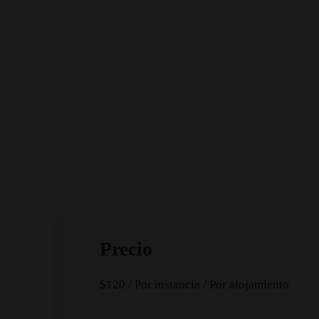
Inicio
Cabañas
Hotel
Contacto
Precio
$
120
/ Por instancia / Por alojamiento