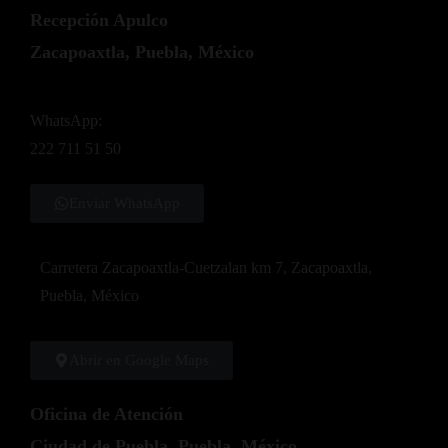
Recepción Apulco
Zacapoaxtla, Puebla, México
WhatsApp:
222 711 51 50
Enviar WhatsApp
Carretera Zacapoaxtla-Cuetzalan km 7, Zacapoaxtla,
Puebla, México
Abrir en Google Maps
Oficina de Atención
Ciudad de Puebla, Puebla, México